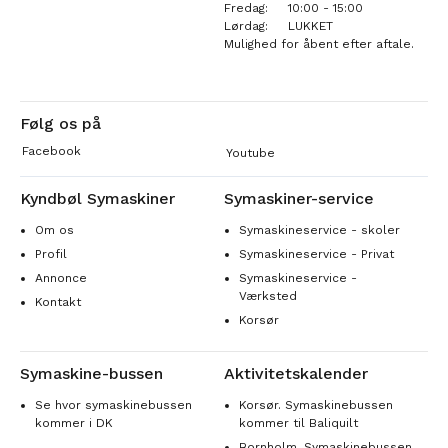
Fredag:
10:00 - 15:00
Lørdag:
LUKKET
Mulighed for åbent efter aftale.
Følg os på
Facebook
Youtube
Kyndbøl Symaskiner
Symaskiner-service
Om os
Symaskineservice - skoler
Profil
Symaskineservice - Privat
Annonce
Symaskineservice -
Værksted
Kontakt
Korsør
Symaskine-bussen
Aktivitetskalender
Se hvor symaskinebussen
Korsør. Symaskinebussen
kommer i DK
kommer til Baliquilt
Bornholm. Symaskinebussen