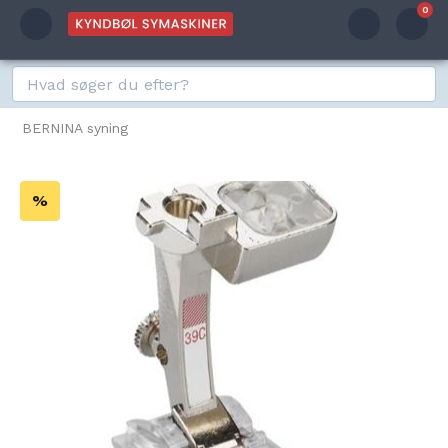
0
BERNINA syning
%