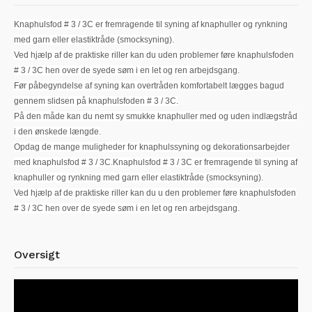
Knaphulsfod # 3 / 3C er fremragende til syning af knaphuller og rynkning
med garn eller elastiktråde (smocksyning).
Ved hjælp af de praktiske riller kan du uden problemer føre knaphulsfoden
# 3 / 3C hen over de syede søm i en let og ren arbejdsgang.
Før påbegyndelse af syning kan overtråden komfortabelt lægges bagud
gennem slidsen på knaphulsfoden # 3 / 3C.
På den måde kan du nemt sy smukke knaphuller med og uden indlægstråd
i den ønskede længde.
Opdag de mange muligheder for knaphulssyning og dekorationsarbejder
med knaphulsfod # 3 / 3C.Knaphulsfod # 3 / 3C er fremragende til syning af
knaphuller og rynkning med garn eller elastiktråde (smocksyning).
Ved hjælp af de praktiske riller kan du u den problemer føre knaphulsfoden
# 3 / 3C hen over de syede søm i en let og ren arbejdsgang.
Oversigt