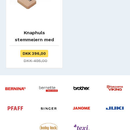
Knaphuls
stemmejern med
træblok
DKK 396,00
DKK 495,00