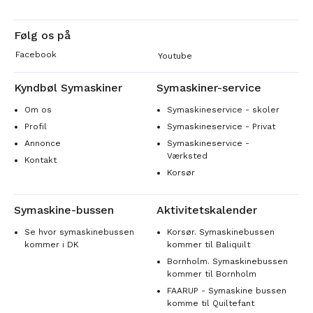
Følg os på
Facebook
Youtube
Kyndbøl Symaskiner
Symaskiner-service
Om os
Symaskineservice - skoler
Profil
Symaskineservice - Privat
Annonce
Symaskineservice -
Værksted
Kontakt
Korsør
Symaskine-bussen
Aktivitetskalender
Se hvor symaskinebussen
Korsør. Symaskinebussen
kommer i DK
kommer til Baliquilt
Bornholm. Symaskinebussen
kommer til Bornholm
FAARUP - Symaskine bussen
komme til Quiltefant