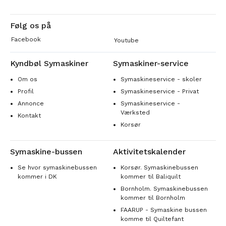
Følg os på
Facebook
Youtube
Kyndbøl Symaskiner
Symaskiner-service
Om os
Symaskineservice - skoler
Profil
Symaskineservice - Privat
Annonce
Symaskineservice -
Værksted
Kontakt
Korsør
Symaskine-bussen
Aktivitetskalender
Se hvor symaskinebussen
Korsør. Symaskinebussen
kommer i DK
kommer til Baliquilt
Bornholm. Symaskinebussen
kommer til Bornholm
FAARUP - Symaskine bussen
komme til Quiltefant