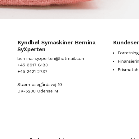
Kyndbøl Symaskiner Bernina
Kundeser
SyXperten
Forretning
bernina-syxperten@hotmail.com
Finansieri
+45 6617 8183
Prismatch
+45 2421 2737
Stærmosegårdsvej 10
DK-5230 Odense M