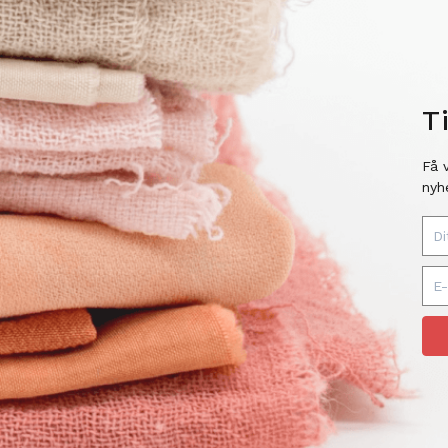
T
Få 
nyh