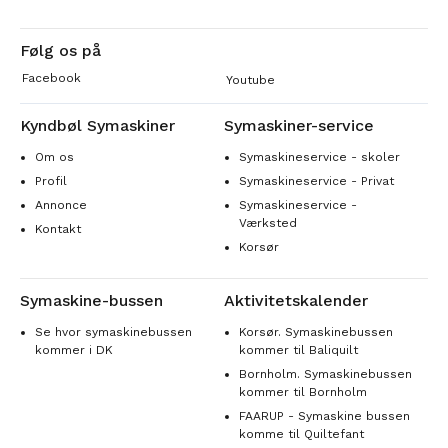
Følg os på
Facebook
Youtube
Kyndbøl Symaskiner
Symaskiner-service
Om os
Symaskineservice - skoler
Profil
Symaskineservice - Privat
Annonce
Symaskineservice -
Værksted
Kontakt
Korsør
Symaskine-bussen
Aktivitetskalender
Se hvor symaskinebussen
Korsør. Symaskinebussen
kommer i DK
kommer til Baliquilt
Bornholm. Symaskinebussen
kommer til Bornholm
FAARUP - Symaskine bussen
komme til Quiltefant