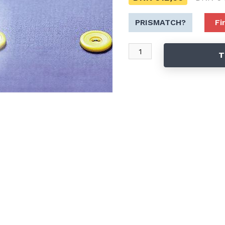
PRISMATCH?
Fi
T