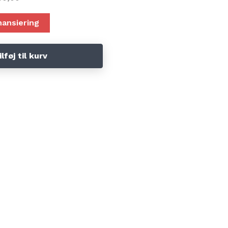
nansiering
ilføj til kurv