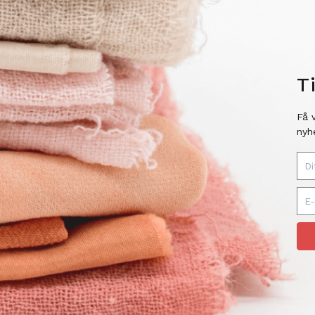
T
Få 
nyh