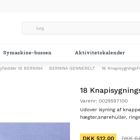
Symaskine-bussen
Aktivitetskalender
yfødder til BERNINA
BERNINA GENNERELT
18 Knapisygnings
18 Knapisygning
Varenr: 0029597100
Udover isyning af knapper
hægter,snørehuller, ringe
DKK 512,00
DKK 64