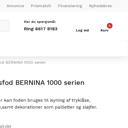
Annonce
Prismatch
Finansiering
Nyhedsbrev
Har du spørgsmål
0
Ring 6617 8183
Log ind
Kurv
fod BERNINA 1000 serien
sfod BERNINA 1000 serien
 kan foden bruges til isyning af tryklåse,
,samt dekorationer som pailletter og sløjfer.
0,00