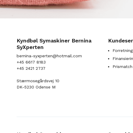
Kyndbøl Symaskiner Bernina
Kundeser
SyXperten
Forretning
bernina-syxperten@hotmail.com
Finansieri
+45 6617 8183
Prismatch
+45 2421 2737
Stærmosegårdsvej 10
DK-5230 Odense M