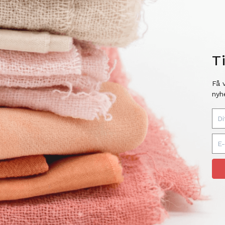
T
Få 
nyh