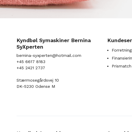
Kyndbøl Symaskiner Bernina
Kundeser
SyXperten
Forretning
bernina-syxperten@hotmail.com
Finansieri
+45 6617 8183
Prismatch
+45 2421 2737
Stærmosegårdsvej 10
DK-5230 Odense M