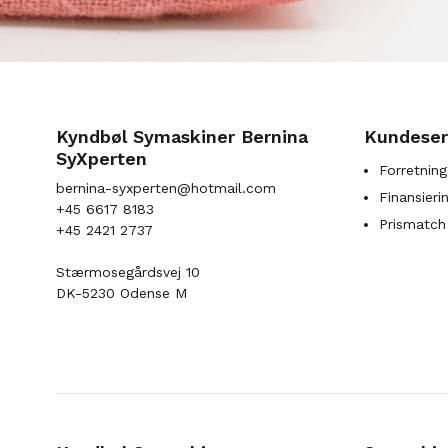
Kyndbøl Symaskiner Bernina
Kundeser
SyXperten
Forretning
bernina-syxperten@hotmail.com
Finansieri
+45 6617 8183
Prismatch
+45 2421 2737
Stærmosegårdsvej 10
DK-5230 Odense M