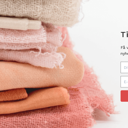
T
Få 
nyh