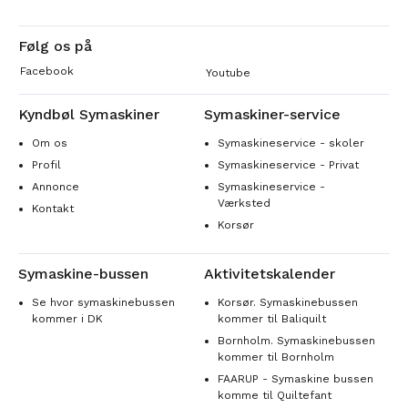
Følg os på
Facebook
Youtube
Kyndbøl Symaskiner
Symaskiner-service
Om os
Symaskineservice - skoler
Profil
Symaskineservice - Privat
Annonce
Symaskineservice -
Værksted
Kontakt
Korsør
Symaskine-bussen
Aktivitetskalender
Se hvor symaskinebussen
Korsør. Symaskinebussen
kommer i DK
kommer til Baliquilt
Bornholm. Symaskinebussen
kommer til Bornholm
FAARUP - Symaskine bussen
komme til Quiltefant