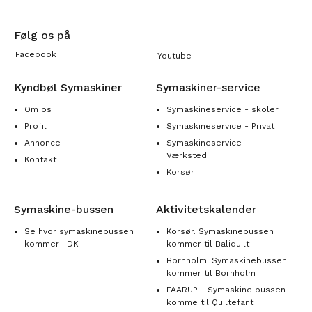
Følg os på
Facebook
Youtube
Kyndbøl Symaskiner
Symaskiner-service
Om os
Symaskineservice - skoler
Profil
Symaskineservice - Privat
Annonce
Symaskineservice -
Værksted
Kontakt
Korsør
Symaskine-bussen
Aktivitetskalender
Se hvor symaskinebussen
Korsør. Symaskinebussen
kommer i DK
kommer til Baliquilt
Bornholm. Symaskinebussen
kommer til Bornholm
FAARUP - Symaskine bussen
komme til Quiltefant