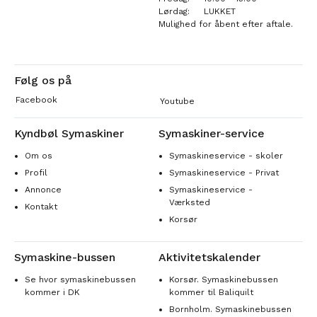
Lørdag:
LUKKET
Mulighed for åbent efter aftale.
Følg os på
Facebook
Youtube
Kyndbøl Symaskiner
Symaskiner-service
Om os
Symaskineservice - skoler
Profil
Symaskineservice - Privat
Annonce
Symaskineservice -
Værksted
Kontakt
Korsør
Symaskine-bussen
Aktivitetskalender
Se hvor symaskinebussen
Korsør. Symaskinebussen
kommer i DK
kommer til Baliquilt
Bornholm. Symaskinebussen