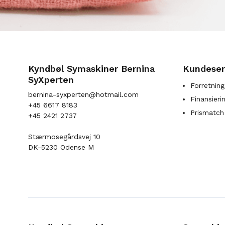
Kyndbøl Symaskiner Bernina
Kundeser
SyXperten
Forretning
bernina-syxperten@hotmail.com
Finansieri
+45 6617 8183
Prismatch
+45 2421 2737
Stærmosegårdsvej 10
DK-5230 Odense M