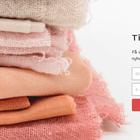
T
Få 
nyh