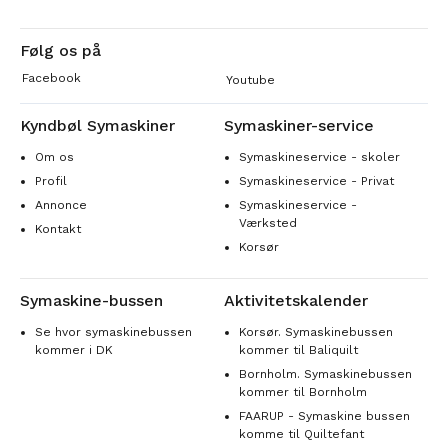
Følg os på
Facebook
Youtube
Kyndbøl Symaskiner
Symaskiner-service
Om os
Symaskineservice - skoler
Profil
Symaskineservice - Privat
Annonce
Symaskineservice -
Værksted
Kontakt
Korsør
Symaskine-bussen
Aktivitetskalender
Se hvor symaskinebussen
Korsør. Symaskinebussen
kommer i DK
kommer til Baliquilt
Bornholm. Symaskinebussen
kommer til Bornholm
FAARUP - Symaskine bussen
komme til Quiltefant