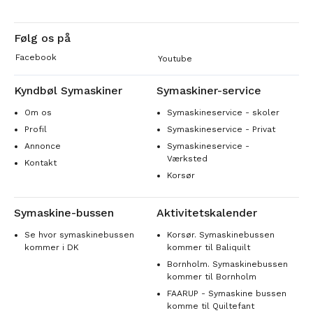
Følg os på
Facebook
Youtube
Kyndbøl Symaskiner
Symaskiner-service
Om os
Symaskineservice - skoler
Profil
Symaskineservice - Privat
Annonce
Symaskineservice -
Værksted
Kontakt
Korsør
Symaskine-bussen
Aktivitetskalender
Se hvor symaskinebussen
Korsør. Symaskinebussen
kommer i DK
kommer til Baliquilt
Bornholm. Symaskinebussen
kommer til Bornholm
FAARUP - Symaskine bussen
komme til Quiltefant