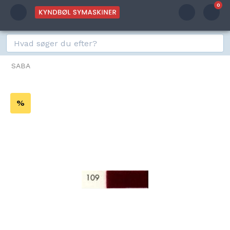
0
SABA
%