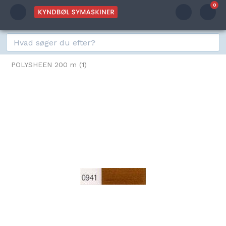
0
POLYSHEEN 200 m (1)