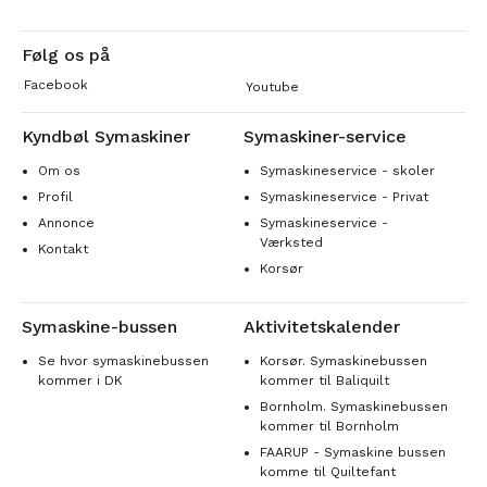
Følg os på
Facebook
Youtube
Kyndbøl Symaskiner
Symaskiner-service
Om os
Symaskineservice - skoler
Profil
Symaskineservice - Privat
Annonce
Symaskineservice -
Værksted
Kontakt
Korsør
Symaskine-bussen
Aktivitetskalender
Se hvor symaskinebussen
Korsør. Symaskinebussen
kommer i DK
kommer til Baliquilt
Bornholm. Symaskinebussen
kommer til Bornholm
FAARUP - Symaskine bussen
komme til Quiltefant