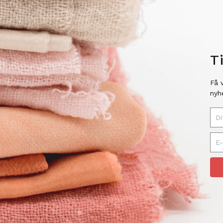
T
Få 
nyh