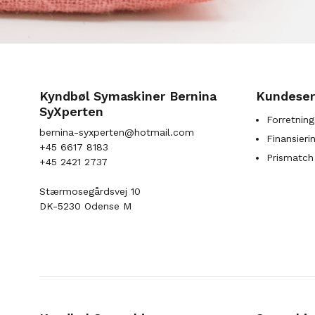
Kyndbøl Symaskiner Bernina
Kundeser
SyXperten
Forretning
bernina-syxperten@hotmail.com
Finansieri
+45 6617 8183
Prismatch
+45 2421 2737
Stærmosegårdsvej 10
DK-5230 Odense M