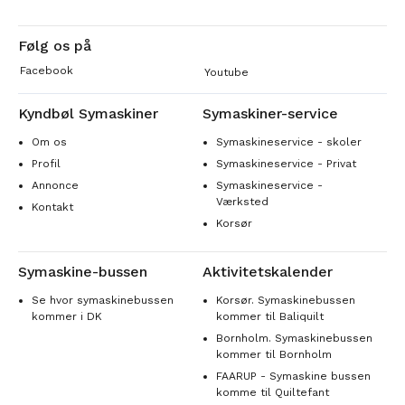
Følg os på
Facebook
Youtube
Kyndbøl Symaskiner
Symaskiner-service
Om os
Symaskineservice - skoler
Profil
Symaskineservice - Privat
Annonce
Symaskineservice -
Værksted
Kontakt
Korsør
Symaskine-bussen
Aktivitetskalender
Se hvor symaskinebussen
Korsør. Symaskinebussen
kommer i DK
kommer til Baliquilt
Bornholm. Symaskinebussen
kommer til Bornholm
FAARUP - Symaskine bussen
komme til Quiltefant