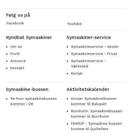
Følg os på
Facebook
Youtube
Kyndbøl Symaskiner
Symaskiner-service
Om os
Symaskineservice - skoler
Profil
Symaskineservice - Privat
Annonce
Symaskineservice -
Værksted
Kontakt
Korsør
Symaskine-bussen
Aktivitetskalender
Se hvor symaskinebussen
Korsør. Symaskinebussen
kommer i DK
kommer til Baliquilt
Bornholm. Symaskinebussen
kommer til Bornholm
FAARUP - Symaskine bussen
komme til Quiltefant