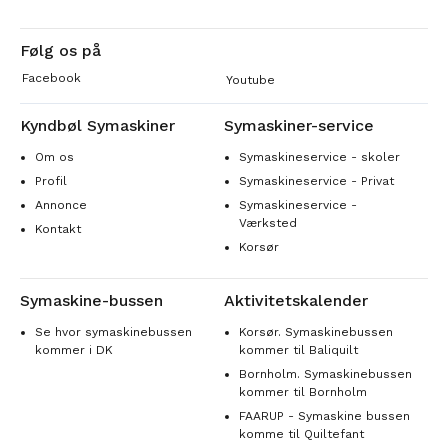
Følg os på
Facebook
Youtube
Kyndbøl Symaskiner
Symaskiner-service
Om os
Symaskineservice - skoler
Profil
Symaskineservice - Privat
Annonce
Symaskineservice -
Værksted
Kontakt
Korsør
Symaskine-bussen
Aktivitetskalender
Se hvor symaskinebussen
Korsør. Symaskinebussen
kommer i DK
kommer til Baliquilt
Bornholm. Symaskinebussen
kommer til Bornholm
FAARUP - Symaskine bussen
komme til Quiltefant