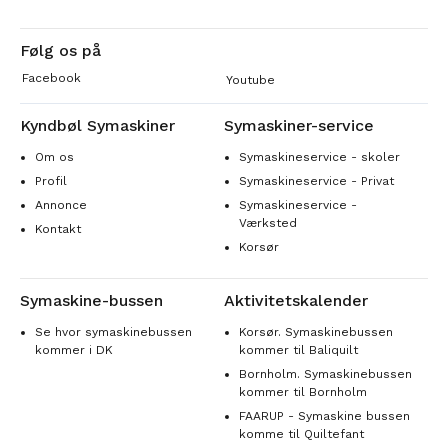
Følg os på
Facebook
Youtube
Kyndbøl Symaskiner
Symaskiner-service
Om os
Symaskineservice - skoler
Profil
Symaskineservice - Privat
Annonce
Symaskineservice -
Værksted
Kontakt
Korsør
Symaskine-bussen
Aktivitetskalender
Se hvor symaskinebussen
Korsør. Symaskinebussen
kommer i DK
kommer til Baliquilt
Bornholm. Symaskinebussen
kommer til Bornholm
FAARUP - Symaskine bussen
komme til Quiltefant