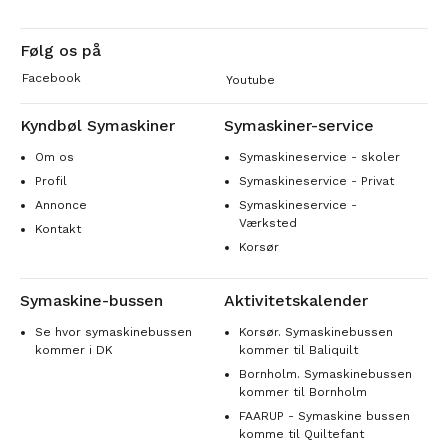
Følg os på
Facebook
Youtube
Kyndbøl Symaskiner
Symaskiner-service
Om os
Symaskineservice - skoler
Profil
Symaskineservice - Privat
Annonce
Symaskineservice -
Værksted
Kontakt
Korsør
Symaskine-bussen
Aktivitetskalender
Se hvor symaskinebussen
Korsør. Symaskinebussen
kommer i DK
kommer til Baliquilt
Bornholm. Symaskinebussen
kommer til Bornholm
FAARUP - Symaskine bussen
komme til Quiltefant