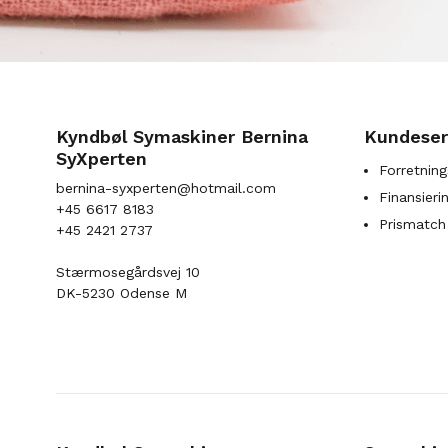
Kyndbøl Symaskiner Bernina
Kundeser
SyXperten
Forretning
bernina-syxperten@hotmail.com
Finansieri
+45 6617 8183
Prismatch
+45 2421 2737
Stærmosegårdsvej 10
DK-5230 Odense M