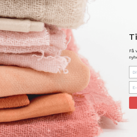
T
Få 
nyh