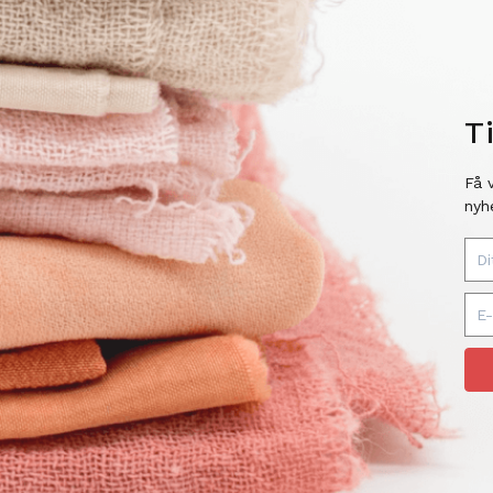
T
Få 
nyh