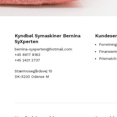
Kyndbøl Symaskiner Bernina
Kundeser
SyXperten
Forretning
bernina-syxperten@hotmail.com
Finansieri
+45 6617 8183
Prismatch
+45 2421 2737
Stærmosegårdsvej 10
DK-5230 Odense M