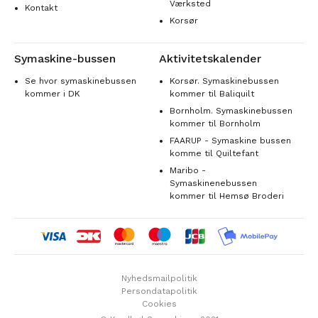
Værksted
Kontakt
Korsør
Symaskine-bussen
Aktivitetskalender
Se hvor symaskinebussen
Korsør. Symaskinebussen
kommer i DK
kommer til Baliquilt
Bornholm. Symaskinebussen
kommer til Bornholm
FAARUP - Symaskine bussen
komme til Quiltefant
Maribo -
Symaskinenebussen
kommer til Hemsø Broderi
Nyhedsmailpolitik
Persondatapolitik
Cookies